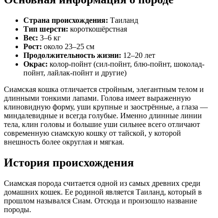
Страна происхождения:
Таиланд
Тип шерсти:
короткошёрстная
Вес:
3–6 кг
Рост:
около 23–25 см
Продолжительность жизни:
12–20 лет
Окрас:
колор-пойнт (сил-пойнт, блю-пойнт, шоколад-
пойнт, лайлак-пойнт и другие)
Сиамская кошка отличается стройным, элегантным телом и
длинными тонкими лапами. Голова имеет выраженную
клиновидную форму, уши крупные и заострённые, а глаза —
миндалевидные и всегда голубые. Именно длинные линии
тела, клин головы и большие уши сильнее всего отличают
современную сиамскую кошку от тайской, у которой
внешность более округлая и мягкая.
История происхождения
Сиамская порода считается одной из самых древних среди
домашних кошек. Ее родиной является Таиланд, который в
прошлом назывался Сиам. Отсюда и произошло название
породы.