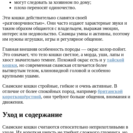
могут следовать за хозяином по дому;
плохо переносят одиночество.
Эти кошки действительно славятся своей
«разговорчивостью». Они часто издают характерные звуки и
таким образом общаются с владельцем, выражая эмоции,
интерес или недовольство. Сиамцы умны и активны, поэтому
им нужны игрушки, игры и регулярное общение.
Главная внешняя особенность породы — окрас колор-пойнт.
Это означает, что тело кошки светлое, а морда, уши, лапы и
хвост значительно темнее. Похожий окрас есть и у
тайской
кошки
, но современная сиамская отличается более
вытянутым телом, клиновидной головой и особенно
крупными ушами.
Сиамские кошки стройные, гибкие и очень активные. В
отличие от более спокойных пород, например
британской
короткошёрстной
, они требуют больше общения, внимания и
движения.
Уход и содержание
Сиамские кошки считаются относительно неприхотливыми в
уходе. Их короткая шерсть не требует сложного груминга, но