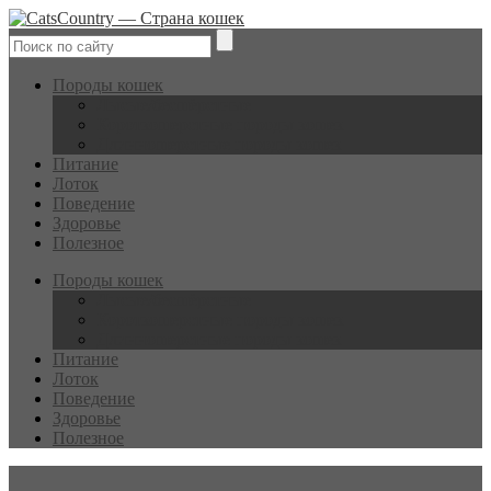
Породы кошек
Лысые/бесшёрстные
Короткошерстные породы кошек
Длинношерстные породы кошек
Питание
Лоток
Поведение
Здоровье
Полезное
Породы кошек
Лысые/бесшёрстные
Короткошерстные породы кошек
Длинношерстные породы кошек
Питание
Лоток
Поведение
Здоровье
Полезное