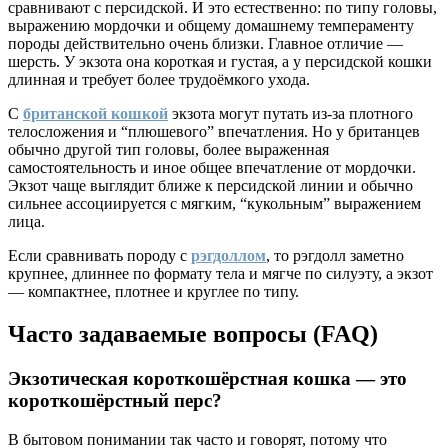
сравнивают с персидской. И это естественно: по типу головы,
выражению мордочки и общему домашнему темпераменту
породы действительно очень близки. Главное отличие —
шерсть. У экзота она короткая и густая, а у персидской кошки
длинная и требует более трудоёмкого ухода.
С
британской кошкой
экзота могут путать из-за плотного
телосложения и “плюшевого” впечатления. Но у британцев
обычно другой тип головы, более выраженная
самостоятельность и иное общее впечатление от мордочки.
Экзот чаще выглядит ближе к персидской линии и обычно
сильнее ассоциируется с мягким, “кукольным” выражением
лица.
Если сравнивать породу с
рэгдоллом
, то рэгдолл заметно
крупнее, длиннее по формату тела и мягче по силуэту, а экзот
— компактнее, плотнее и круглее по типу.
Часто задаваемые вопросы (FAQ)
Экзотическая короткошёрстная кошка — это
короткошёрстный перс?
В бытовом понимании так часто и говорят, потому что