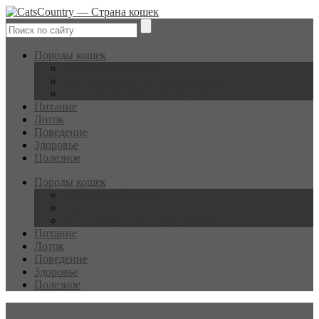
Породы кошек
Лысые/бесшёрстные
Короткошерстные породы кошек
Длинношерстные породы кошек
Питание
Лоток
Поведение
Здоровье
Полезное
Породы кошек
Лысые/бесшёрстные
Короткошерстные породы кошек
Длинношерстные породы кошек
Питание
Лоток
Поведение
Здоровье
Полезное