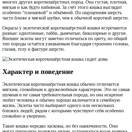
многих других короткошёрстных пород. Она густая, плотная,
мягкая и как будто набивная. За счёт этого кошка выглядит
особенно “плюшевой” и объёмной. По ощущениям шерсть
часто ближе к мягкой шубке, чем к обычной короткой шерсти.
Окрасы у экзотической короткошёрстной кошки встречаются
разные: однотонные, табби, дымчатые, биколорные и другие.
Внешне экзоты могут заметно отличаться по цвету, но общий
тип породы остаётся узнаваемым благодаря строению головы,
глазам, телу и фактуре шерсти.
Характер и поведение
Экзотическая короткошёрстная кошка обычно отличается
мягким, спокойным и дружелюбным характером. Это не самая
шумная и не самая требовательная порода, но она искренне
любит человека и обычно хорошо включается в семейную
жизнь. Экзоты часто выбирают одного или нескольких
близких людей, рядом с которыми чувствуют себя особенно
спокойно и уверенно.
Такие кошки нередко ласковы, но без навязчивости. Они
могут приходить полежать рядом, устраиваться возле хозяина