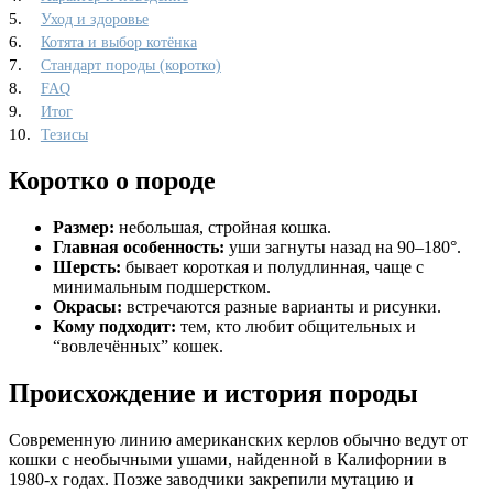
Уход и здоровье
Котята и выбор котёнка
Стандарт породы (коротко)
FAQ
Итог
Тезисы
Коротко о породе
Размер:
небольшая, стройная кошка.
Главная особенность:
уши загнуты назад на 90–180°.
Шерсть:
бывает короткая и полудлинная, чаще с
минимальным подшерстком.
Окрасы:
встречаются разные варианты и рисунки.
Кому подходит:
тем, кто любит общительных и
“вовлечённых” кошек.
Происхождение и история породы
Современную линию американских керлов обычно ведут от
кошки с необычными ушами, найденной в Калифорнии в
1980-х годах. Позже заводчики закрепили мутацию и