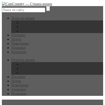
Породы кошек
Лысые/бесшёрстные
Короткошерстные породы кошек
Длинношерстные породы кошек
Питание
Лоток
Поведение
Здоровье
Полезное
Породы кошек
Лысые/бесшёрстные
Короткошерстные породы кошек
Длинношерстные породы кошек
Питание
Лоток
Поведение
Здоровье
Полезное