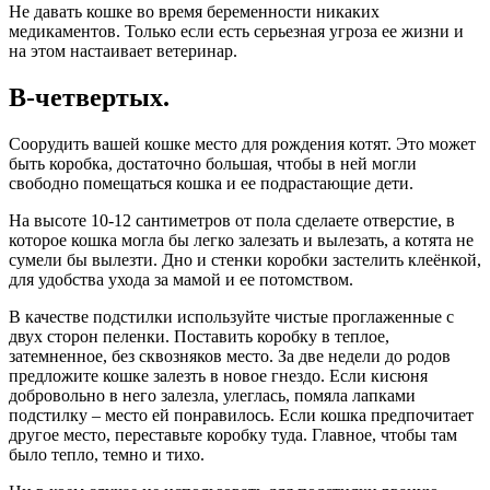
Не давать кошке во время беременности никаких
медикаментов. Только если есть серьезная угроза ее жизни и
на этом настаивает ветеринар.
В-четвертых.
Соорудить вашей кошке место для рождения котят. Это может
быть коробка, достаточно большая, чтобы в ней могли
свободно помещаться кошка и ее подрастающие дети.
На высоте 10-12 сантиметров от пола сделаете отверстие, в
которое кошка могла бы легко залезать и вылезать, а котята не
сумели бы вылезти. Дно и стенки коробки застелить клеёнкой,
для удобства ухода за мамой и ее потомством.
В качестве подстилки используйте чистые проглаженные с
двух сторон пеленки. Поставить коробку в теплое,
затемненное, без сквозняков место. За две недели до родов
предложите кошке залезть в новое гнездо. Если кисюня
добровольно в него залезла, улеглась, помяла лапками
подстилку – место ей понравилось. Если кошка предпочитает
другое место, переставьте коробку туда. Главное, чтобы там
было тепло, темно и тихо.