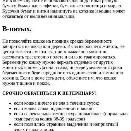
Ни в коем случае не использовать для подстилки рваную
бумагу, бумажные салфетки, бумажные полотенца и марлю.
Кусочки бумаг и нитки налипнуть на котенка и кошка может
отказаться от вылизывания малыша.
В-пятых.
Не позволяйте кошке на поздних сроках беременности
забираться на шкаф или дерево. Из-за выросшего живота, ее
центр тяжести сместился, при прыжке она может не
рассчитать траекторию полета и сильно травмироваться.
Беременную кошку нужно держать отдельно от других
животных в доме. Да она и сама, по мере увеличения срока
беременности будет предпочитать одиночество и компанию
хозяина. Если в доме есть дети, объясните им, что кошке
нужна тишина и покой.
СРОЧНО ОБРАТИТЬСЯ К ВЕТЕРИНАРУ!
если кошка ничего не ела в течение суток;
если кошка стала подавленной и вялой;
если ее ректальная температура повысилась (нормальная
температура кошек 38-39 градусов)
если появились странные выделения и неприятный
запах из влагалища.