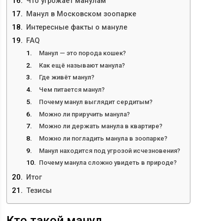
Что угрожает манулам
Манул в Московском зоопарке
Интересные факты о мануле
FAQ
Манул — это порода кошек?
Как ещё называют манула?
Где живёт манул?
Чем питается манул?
Почему манул выглядит сердитым?
Можно ли приручить манула?
Можно ли держать манула в квартире?
Можно ли погладить манула в зоопарке?
Манул находится под угрозой исчезновения?
Почему манула сложно увидеть в природе?
Итог
Тезисы
Кто такой манул