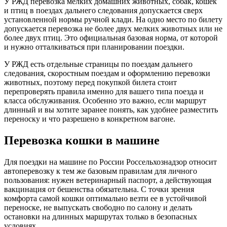
У РЖД перевозка мелких домашних животных, собак, кошек
и птиц в поездах дальнего следования допускается сверх
установленной нормы ручной клади. На одно место по билету
допускается перевозка не более двух мелких животных или не
более двух птиц. Это официальная базовая норма, от которой
и нужно отталкиваться при планировании поездки.
У РЖД есть отдельные страницы по поездам дальнего
следования, скоростным поездам и оформлению перевозки
животных, поэтому перед покупкой билета стоит
перепроверять правила именно для вашего типа поезда и
класса обслуживания. Особенно это важно, если маршрут
длинный и вы хотите заранее понять, как удобнее разместить
переноску и что разрешено в конкретном вагоне.
Перевозка кошки в машине
Для поездки на машине по России Россельхознадзор относит
автоперевозку к тем же базовым правилам для личного
пользования: нужен ветеринарный паспорт, а действующая
вакцинация от бешенства обязательна. С точки зрения
комфорта самой кошки оптимально везти ее в устойчивой
переноске, не выпускать свободно по салону и делать
остановки на длинных маршрутах только в безопасных
условиях.