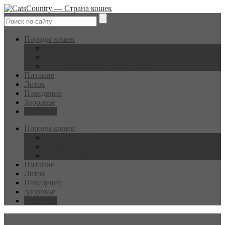
Породы кошек
Лысые/бесшёрстные
Короткошерстные породы кошек
Длинношерстные породы кошек
Питание
Лоток
Поведение
Здоровье
Полезное
Породы кошек
Лысые/бесшёрстные
Короткошерстные породы кошек
Длинношерстные породы кошек
Питание
Лоток
Поведение
Здоровье
Полезное